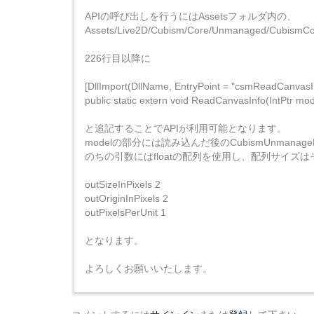
APIの呼び出しを行うにはAssetsフォルダ内の、
Assets/Live2D/Cubism/Core/Unmanaged/Cub
226行目以降に
[DllImport(DllName, EntryPoint = "csmReadCanvasIn
public static extern void ReadCanvasInfo(IntPtr model
と追記することでAPIが利用可能となります。
modelの部分には読み込んだ後のCubismUnmanage
のちの引数にはfloatの配列を使用し、配列サイズは
outSizeInPixels 2
outOriginInPixels 2
outPixelsPerUnit 1
となります。
よろしくお願いいたします。