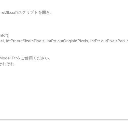
ismCoreDll.csのスクリプトを開き、
fo")]
, IntPtr outSizeInPixels, IntPtr outOriginInPixels, IntPtr outPixelsPerUn
Model.Ptrをご使用ください。
それぞれ