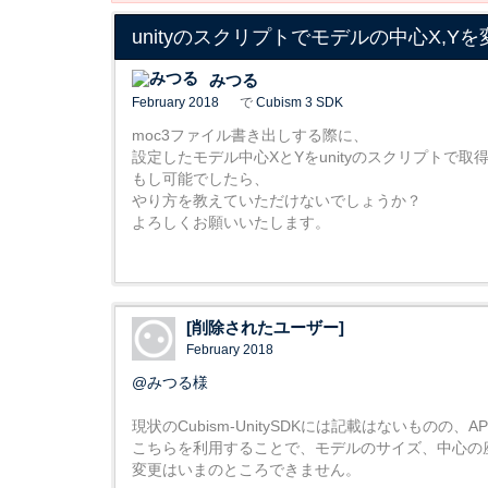
unityのスクリプトでモデルの中心X,Y
みつる
February 2018
で
Cubism 3 SDK
moc3ファイル書き出しする際に、
設定したモデル中心XとYをunityのスクリプトで
もし可能でしたら、
やり方を教えていただけないでしょうか？
よろしくお願いいたします。
[削除されたユーザー]
February 2018
@みつる様
現状のCubism-UnitySDKには記載はないものの、AP
こちらを利用することで、モデルのサイズ、中心の
変更はいまのところできません。