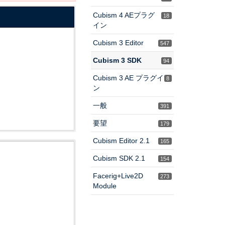
Cubism 4 AEプラグ
18
イン
Cubism 3 Editor
547
Cubism 3 SDK
94
Cubism 3 AE プラグイ
8
ン
一般
391
要望
179
Cubism Editor 2.1
165
Cubism SDK 2.1
154
Facerig+Live2D
273
Module