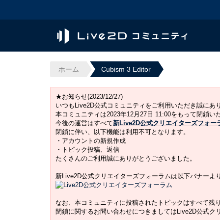
ホーム
Cubism 3 Editor
★お知らせ(2023/12/27)
いつもLive2D公式コミュニティをご利用いただき誠に
本コミュニティは2023年12月27日 11:00をもって閉鎖
今後の運営はすべて
新Live2D公式クリエイターズフォー
閉鎖に伴い、以下機能は利用不可となります。
・アカウントの新規作成
・トピック投稿、返信
たくさんのご利用誠にありがとうございました。
新Live2D公式クリエイターズフォーラムは以下バナー
なお、本コミュニティに投稿されたトピックはすべて残
閉鎖に関するお問い合わせにつきましてはLive2D公式