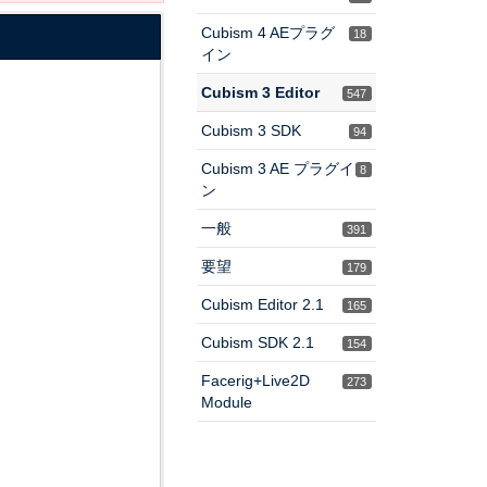
Cubism 4 AEプラグ
18
イン
Cubism 3 Editor
547
Cubism 3 SDK
94
Cubism 3 AE プラグイ
8
ン
一般
391
要望
179
Cubism Editor 2.1
165
Cubism SDK 2.1
154
Facerig+Live2D
273
Module