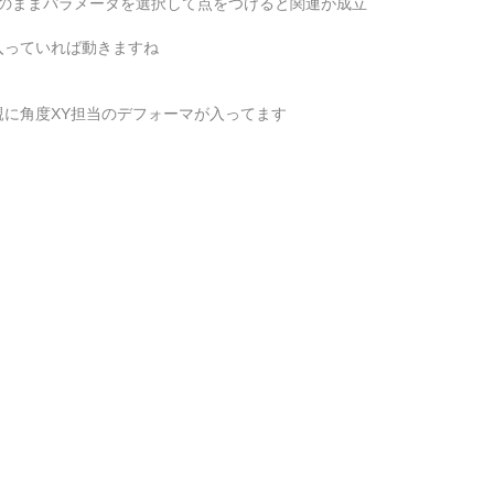
、そのままパラメータを選択して点をつけると関連が成立
入っていれば動きますね
親に角度XY担当のデフォーマが入ってます