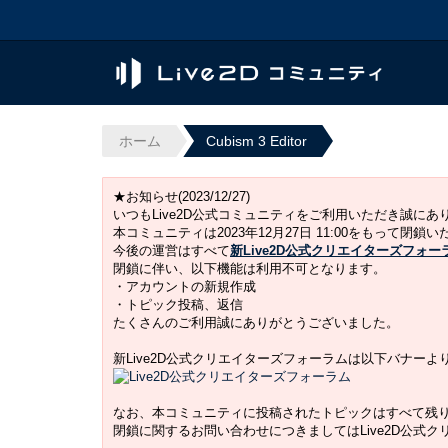
ホーム
Cubism 3 Editor
★お知らせ(2023/12/27)
いつもLive2D公式コミュニティをご利用いただき誠に
本コミュニティは2023年12月27日 11:00をもって閉鎖
今後の運営はすべて
新Live2D公式クリエイターズフォー
閉鎖に伴い、以下機能は利用不可となります。
・アカウントの新規作成
・トピック投稿、返信
たくさんのご利用誠にありがとうございました。
新Live2D公式クリエイターズフォーラムは以下バナー
なお、本コミュニティに投稿されたトピックはすべて残
閉鎖に関するお問い合わせにつきましてはLive2D公式