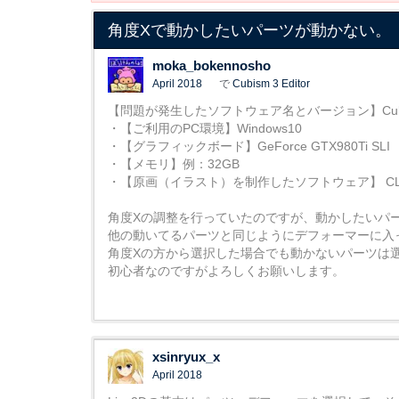
角度Xで動かしたいパーツが動かない。
moka_bokennosho
April 2018
で
Cubism 3 Editor
【問題が発生したソフトウェア名とバージョン】Cubism Editor
・【ご利用のPC環境】Windows10
・【グラフィックボード】GeForce GTX980Ti SLI
・【メモリ】例：32GB
・【原画（イラスト）を制作したソフトウェア】 CLIP
角度Xの調整を行っていたのですが、動かしたいパー
他の動いてるパーツと同じようにデフォーマーに入
角度Xの方から選択した場合でも動かないパーツは
初心者なのですがよろしくお願いします。
xsinryux_x
April 2018