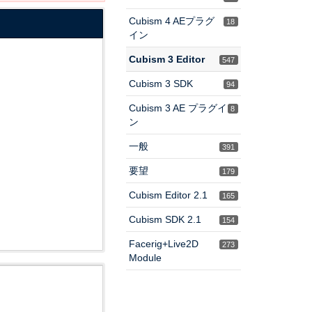
Cubism 4 AEプラグ
18
イン
Cubism 3 Editor
547
Cubism 3 SDK
94
Cubism 3 AE プラグイ
8
ン
一般
391
要望
179
Cubism Editor 2.1
165
Cubism SDK 2.1
154
Facerig+Live2D
273
Module