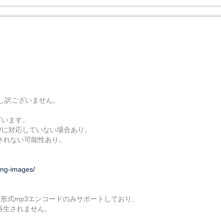
し訳ございません。
ざいます。
てMOVに対応していない場合あり。
生されない可能性あり。
ing-images/
ド形式mp3エンコードのみサポートしており、
が再生されません。