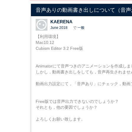
音声ありの動画書き出しについて（音声
KAERENA
June 2018
で
一般
【利用環境】
Mac10.12
Cubism Editor 3.2 Free版
Animatorにて音声つきのアニメーションを作成し
しかし，動画書き出しをしても，音声再生されませ
動画出力設定にて，「音声あり」にチェック，動画
Free版では音声出力できないのでしょうか？
それとも，他の要因でしょうか？
よろしくお願い致します。