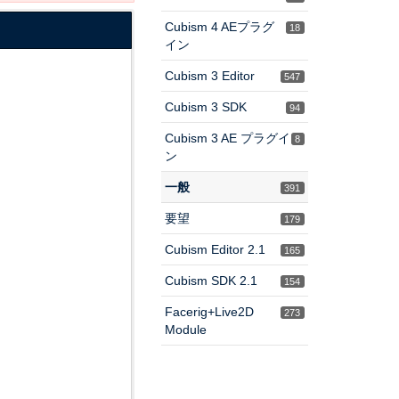
Cubism 4 AEプラグ
18
イン
Cubism 3 Editor
547
Cubism 3 SDK
94
Cubism 3 AE プラグイ
8
ン
一般
391
要望
179
Cubism Editor 2.1
165
Cubism SDK 2.1
154
Facerig+Live2D
273
Module