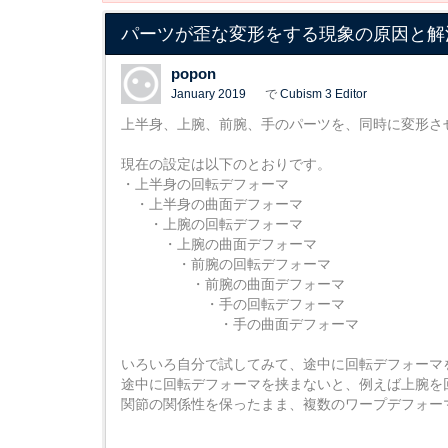
パーツが歪な変形をする現象の原因と解
popon
January 2019
で
Cubism 3 Editor
上半身、上腕、前腕、手のパーツを、同時に変形さ
現在の設定は以下のとおりです。
・上半身の回転デフォーマ
・上半身の曲面デフォーマ
・上腕の回転デフォーマ
・上腕の曲面デフォーマ
・前腕の回転デフォーマ
・前腕の曲面デフォーマ
・手の回転デフォーマ
・手の曲面デフォーマ
いろいろ自分で試してみて、途中に回転デフォーマ
途中に回転デフォーマを挟まないと、例えば上腕を
関節の関係性を保ったまま、複数のワープデフォー