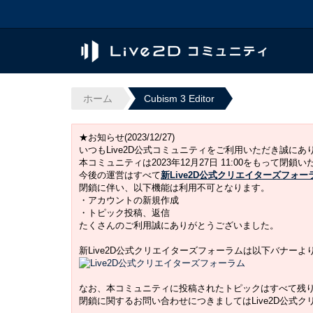
ホーム
Cubism 3 Editor
★お知らせ(2023/12/27)
いつもLive2D公式コミュニティをご利用いただき誠に
本コミュニティは2023年12月27日 11:00をもって閉鎖
今後の運営はすべて
新Live2D公式クリエイターズフォー
閉鎖に伴い、以下機能は利用不可となります。
・アカウントの新規作成
・トピック投稿、返信
たくさんのご利用誠にありがとうございました。
新Live2D公式クリエイターズフォーラムは以下バナー
なお、本コミュニティに投稿されたトピックはすべて残
閉鎖に関するお問い合わせにつきましてはLive2D公式