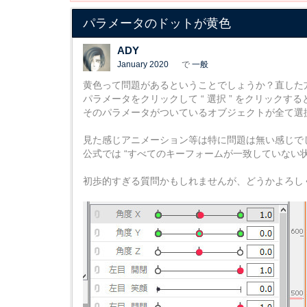
パラメータのドットが黄色
ADY
January 2020
で
一般
黄色って問題があるということでしょうか？直した
パラメータをクリックして “ 選択 ” をクリックする
そのパラメータがついているオブジェクトが全て選択さ
見た感じアニメーション等は特に問題は無い感じで
公式では “すべてのキーフォームが一致していない
初歩的すぎる質問かもしれませんが、どうかよろし