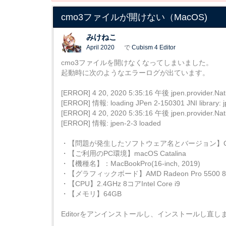
cmo3ファイルが開けない（MacOS)
みけねこ
April 2020
で
Cubism 4 Editor
cmo3ファイルを開けなくなってしまいました。
起動時に次のようなエラーログが出ています。
[ERROR] 4 20, 2020 5:35:16 午後 jpen.provider.Nat
[ERROR] 情報: loading JPen 2-150301 JNI library: jp
[ERROR] 4 20, 2020 5:35:16 午後 jpen.provider.Nat
[ERROR] 情報: jpen-2-3 loaded
・【問題が発生したソフトウェア名とバージョン】Cubism 
・【ご利用のPC環境】macOS Catalina
・【機種名】：MacBookPro(16-inch, 2019)
・【グラフィックボード】AMD Radeon Pro 5500 
・【CPU】2.4GHz 8コアIntel Core i9
・【メモリ】64GB
Editorをアンインストールし、インストールし直