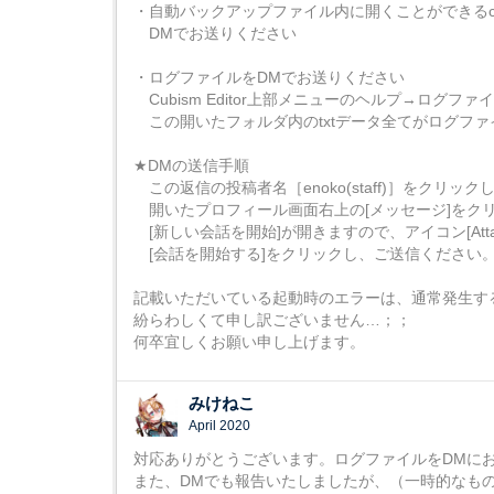
・自動バックアップファイル内に開くことができるc
DMでお送りください
・ログファイルをDMでお送りください
Cubism Editor上部メニューのヘルプ→ログファ
この開いたフォルダ内のtxtデータ全てがログファ
★DMの送信手順
この返信の投稿者名［enoko(staff)］をクリック
開いたプロフィール画面右上の[メッセージ]をク
[新しい会話を開始]が開きますので、アイコン[Atta
[会話を開始する]をクリックし、ご送信ください
記載いただいている起動時のエラーは、通常発生す
紛らわしくて申し訳ございません…；；
何卒宜しくお願い申し上げます。
みけねこ
April 2020
対応ありがとうございます。ログファイルをDMに
また、DMでも報告いたしましたが、（一時的なも