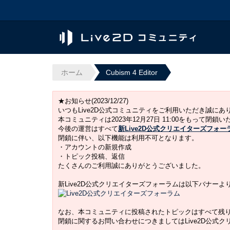
ホーム
Cubism 4 Editor
★お知らせ(2023/12/27)
いつもLive2D公式コミュニティをご利用いただき誠に
本コミュニティは2023年12月27日 11:00をもって閉鎖
今後の運営はすべて
新Live2D公式クリエイターズフォー
閉鎖に伴い、以下機能は利用不可となります。
・アカウントの新規作成
・トピック投稿、返信
たくさんのご利用誠にありがとうございました。
新Live2D公式クリエイターズフォーラムは以下バナー
なお、本コミュニティに投稿されたトピックはすべて残
閉鎖に関するお問い合わせにつきましてはLive2D公式