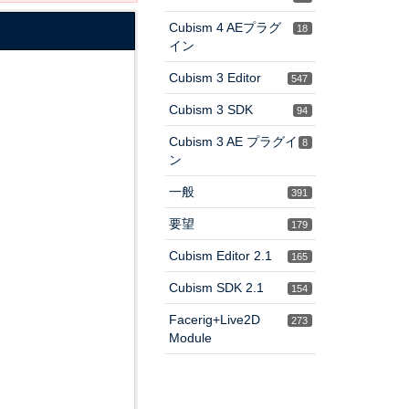
Cubism 4 AEプラグ
18
イン
Cubism 3 Editor
547
Cubism 3 SDK
94
Cubism 3 AE プラグイ
8
ン
一般
391
要望
179
Cubism Editor 2.1
165
Cubism SDK 2.1
154
Facerig+Live2D
273
Module