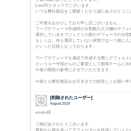
Live2Dスタッフでございます。
いつも弊社製品をご愛顧くださり誠にありがとうご
ご不便をおかけしており申し訳ございません…
ワープデフォーマ作成時の分割数の入力欄のデフォ
選択しているオブジェクトの親のデフォーマの分割
もしくは、何も選択していない状態では一つ前に入
といった仕様となっております。
ワープデフォーマを連続で作成する際にデフォルト
というユーザ様からのご要望として開発チームに共
今後の開発の参考にさせていただきます。
今後とも弊社製品をお引き立ての程宜しくお願い申
[削除されたユーザー]
August 2020
enoko様
ご検討ありがとうございます
最初から順を追ってデフォーマーを作成していくと