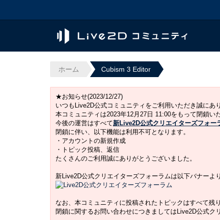
ホーム
Cubism 3 Editor
★お知らせ(2023/12/27)
いつもLive2D公式コミュニティをご利用いただき誠に
本コミュニティは2023年12月27日 11:00をもって閉鎖
今後の運営はすべて
新Live2D公式クリエイターズフォー
閉鎖に伴い、以下機能は利用不可となります。
・アカウントの新規作成
・トピック投稿、返信
たくさんのご利用誠にありがとうございました。
新Live2D公式クリエイターズフォーラムは以下バナー
なお、本コミュニティに投稿されたトピックはすべて残
閉鎖に関するお問い合わせにつきましてはLive2D公式