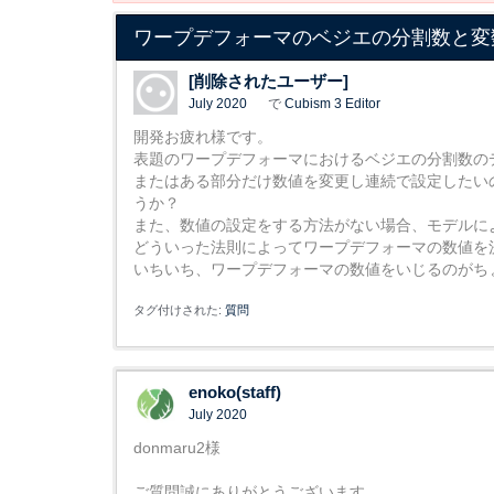
ワープデフォーマのベジエの分割数と変
[削除されたユーザー]
July 2020
で
Cubism 3 Editor
開発お疲れ様です。
表題のワープデフォーマにおけるベジエの分割数の
またはある部分だけ数値を変更し連続で設定したい
うか？
また、数値の設定をする方法がない場合、モデルに
どういった法則によってワープデフォーマの数値を
いちいち、ワープデフォーマの数値をいじるのがち
タグ付けされた:
質問
enoko(staff)
July 2020
donmaru2様
ご質問誠にありがとうございます。