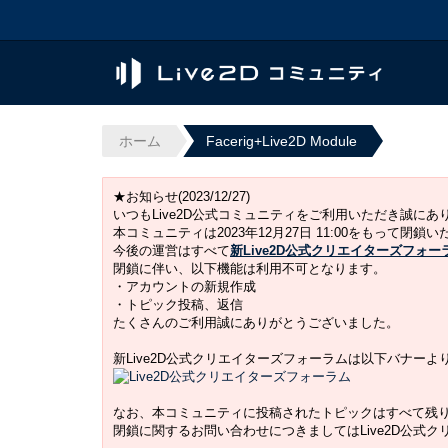
ホーム
Facerig+Live2D Module
★お知らせ(2023/12/27)
いつもLive2D公式コミュニティをご利用いただき誠に
本コミュニティは2023年12月27日 11:00をもって閉鎖
今後の運営はすべて
新Live2D公式クリエイターズフォー
閉鎖に伴い、以下機能は利用不可となります。
・アカウントの新規作成
・トピック投稿、返信
たくさんのご利用誠にありがとうございました。
新Live2D公式クリエイターズフォーラムは以下バナー
なお、本コミュニティに投稿されたトピックはすべて残
閉鎖に関するお問い合わせにつきましてはLive2D公式