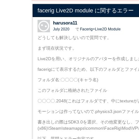
facerig Live2D module に関するエラー
harusora11
July 2020
で
Facerig+Live2D Module
どうしても解決しないので質問です。
まず現在状況です。
Live2Dを用い、オリジナルのアバターを作成しまし
facerigにて表示するため、以下のフォルダとフ
フォルダ名:〇〇〇〇(キャラ名)
このフォルダに格納されたファイル
〇〇〇〇.2048(これはフォルダです、中にtextureがあり
モーションは作ってないので.physics3.jsonファ
書き出しの際はSDK3.0を選択、その他変更なし、フォル
(x86)\Steam\steamapps\common\FaceRig\Mo
以下、質問とエラー内容です。