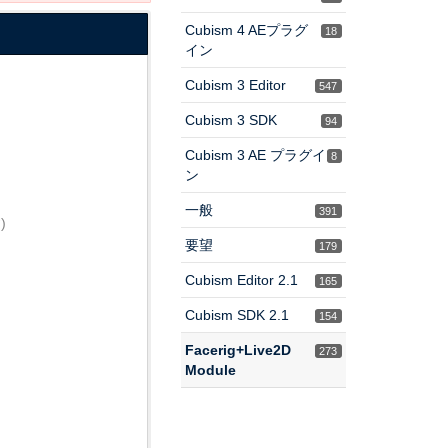
Cubism 4 AEプラグ
18
イン
Cubism 3 Editor
547
Cubism 3 SDK
94
Cubism 3 AE プラグイ
8
ン
一般
391
)
要望
179
Cubism Editor 2.1
165
Cubism SDK 2.1
154
Facerig+Live2D
273
Module