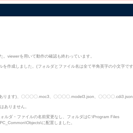
た。viewerを用いて動作の確認も終わっています。
ァイルを作成しました。(フォルダとファイル名は全て半角英字の小文字です
ます)、〇〇〇〇.moc3、〇〇〇〇.model3.json、〇〇〇〇.cdi3.json
イルはありません。
ダ・ファイルの名前変更なし、フォルダはC:\Program Files
d\VP\PC_Common\Objects\に配置しました。