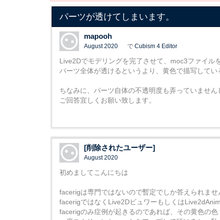
パーツが透けてしまいます。
mapooh
August 2020
で
Cubism 4 Editor
Live2Dでモデリングを完了させて、moc3ファイ
パーツ全体が透けるというより、黄色で描写してい
ちなみに、パーツ自体の不透明度も弄っていません
ご回答宜しくお願い致します。
[削除されたユーザー]
August 2020
初めましてこんにちは
facerigは専門ではないので暫定でしか答えられません
facerigではなくLive2DビュワーもしくはLive
facerigのみ症例が起きるのであれば、その黄色