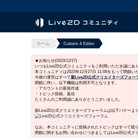
ホーム
Cubism 4 Editor
★お知らせ(2023/12/27)
いつもLive2D公式コミュニティをご利用いただき誠に
本コミュニティは2023年12月27日 11:00をもって閉鎖
今後の運営はすべて
新Live2D公式クリエイターズフォー
閉鎖に伴い、以下機能は利用不可となります。
・アカウントの新規作成
・トピック投稿、返信
たくさんのご利用誠にありがとうございました。
新Live2D公式クリエイターズフォーラムは以下バナー
なお、本コミュニティに投稿されたトピックはすべて残
閉鎖に関するお問い合わせにつきましてはLive2D公式