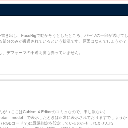
ルを書き出し、FaceRigで動かそうとしたところ、パーツの一部が透けて
る部分のみが透過されているという状況です。原因はなんでしょうか？
し、デフォーマの不透明度も弄っていません。
が（ここはCubism 4 Editorのコミュなので、申し訳ない）
2dAnimetar model で表示したときは正常に表示されておりますでしょうか
の色（RGBコード？)に透過指定を設定しているのかもしれませんね