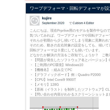
ワープデフォーマ・回転デフォーマが設
kujire
September 2020
で
Cubism 4 Editor
こんにちは。現在Prprlive用のモデルを製作中なの
気づいてみれば、ワープデフォーマや回転デフォー
それらが初期から少し傾いてしまう現象に見舞われ
そのため、動きの左右対象の設定をしても、傾いて
回転デフォーマは０度にしても傾いています。
どなかたか解決の方法をご存知でしょうか？ ご教
・【問題が発生したソフトウェア名とバージョン】Cubism 
・【ご利用のPC環境】Windows10
・【機種名】：組み立てPC
・【グラフィックボード】例：Quadro P2000
・【CPU】Intel Corei9 9900T
・【メモリ】128G
・【原画（イラスト）を制作したソフトウェア】CLIP ST
・【問い合わせ内容がわかるスクリーンショットま