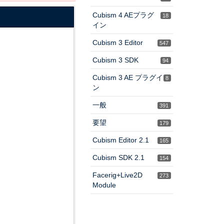
Cubism 4 AEプラグ
18
イン
Cubism 3 Editor
547
Cubism 3 SDK
94
Cubism 3 AE プラグイ
8
ン
一般
391
要望
179
Cubism Editor 2.1
165
Cubism SDK 2.1
154
Facerig+Live2D
273
Module