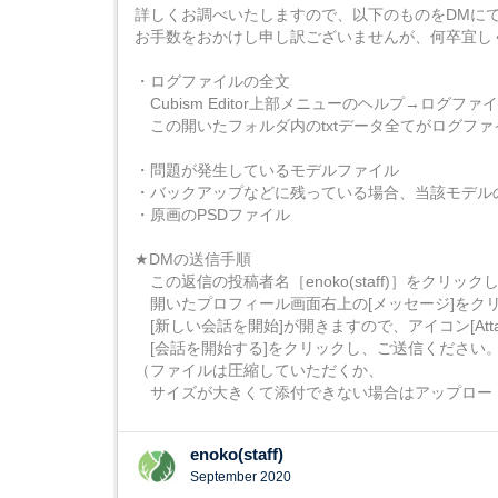
詳しくお調べいたしますので、以下のものをDMに
お手数をおかけし申し訳ございませんが、何卒宜し
・ログファイルの全文
Cubism Editor上部メニューのヘルプ→ログファ
この開いたフォルダ内のtxtデータ全てがログファ
・問題が発生しているモデルファイル
・バックアップなどに残っている場合、当該モデル
・原画のPSDファイル
★DMの送信手順
この返信の投稿者名［enoko(staff)］をクリック
開いたプロフィール画面右上の[メッセージ]をク
[新しい会話を開始]が開きますので、アイコン[Atta
[会話を開始する]をクリックし、ご送信ください
（ファイルは圧縮していただくか、
サイズが大きくて添付できない場合はアップロー
enoko(staff)
September 2020