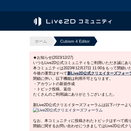
ホーム
Cubism 4 Editor
★お知らせ(2023/12/27)
いつもLive2D公式コミュニティをご利用いただき誠に
本コミュニティは2023年12月27日 11:00をもって閉鎖
今後の運営はすべて
新Live2D公式クリエイターズフォー
閉鎖に伴い、以下機能は利用不可となります。
・アカウントの新規作成
・トピック投稿、返信
たくさんのご利用誠にありがとうございました。
新Live2D公式クリエイターズフォーラムは以下バナー
なお、本コミュニティに投稿されたトピックはすべて残
閉鎖に関するお問い合わせにつきましてはLive2D公式