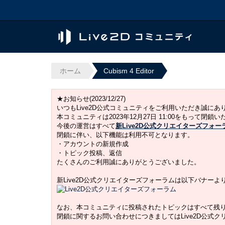
ホーム
Cubism 4 Editor
★お知らせ(2023/12/27)
いつもLive2D公式コミュニティをご利用いただき誠に
本コミュニティは2023年12月27日 11:00をもって閉鎖
今後の運営はすべて
新Live2D公式クリエイターズフォー
閉鎖に伴い、以下機能は利用不可となります。
・アカウントの新規作成
・トピック投稿、返信
たくさんのご利用誠にありがとうございました。
新Live2D公式クリエイターズフォーラムは以下バナー
なお、本コミュニティに投稿されたトピックはすべて残
閉鎖に関するお問い合わせにつきましてはLive2D公式