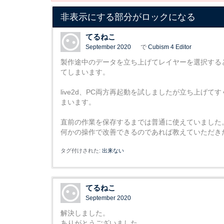
非表示にする部分がロックになる
てるねこ
September 2020
で
Cubism 4 Editor
製作途中のデータを立ち上げてレイヤーを選択する
てしまいます。
live2d、PC両方再起動を試しましたが立ち上
まいます。
直前の作業を保存するまでは普通に使えていました
何かの操作で改善できるのであれば教えていただき
タグ付けされた:
出来ない
てるねこ
September 2020
解決しました。
ありがとうございました。