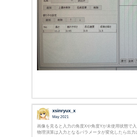
xsinryux_x
May 2021
画像を見ると入力の角度Xや角度Yが未使用状態で
物理演算は入力となるパラメータが変化したら出力