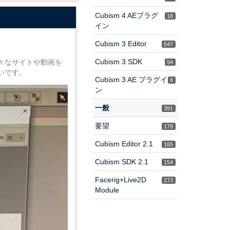
Cubism 4 AEプラグ
18
イン
Cubism 3 Editor
547
Cubism 3 SDK
々なサイトや動画を
94
いです。
Cubism 3 AE プラグイ
8
ン
一般
391
要望
179
Cubism Editor 2.1
165
Cubism SDK 2.1
154
Facerig+Live2D
273
Module