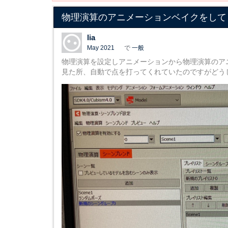
物理演算のアニメーションベイクをして
lia
May 2021
で
一般
物理演算を設定しアニメーションから物理演算のア
見た所、自動で点を打ってくれていたのですがどう