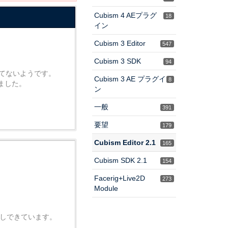
Cubism 4 AEプラグ
18
イン
Cubism 3 Editor
547
Cubism 3 SDK
94
てないようです。
Cubism 3 AE プラグイ
8
ました。
ン
一般
391
要望
179
Cubism Editor 2.1
165
Cubism SDK 2.1
154
Facerig+Live2D
273
Module
書き出しできています。