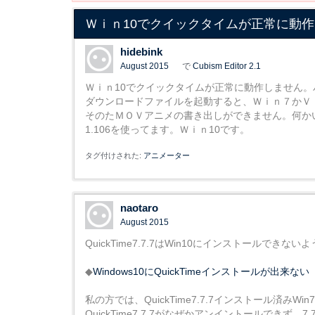
Ｗｉｎ10でクイックタイムが正常に動
hidebink
August 2015
で
Cubism Editor 2.1
Ｗｉｎ10でクイックタイムが正常に動作しません
ダウンロードファイルを起動すると、Ｗｉｎ７かＶ
そのたＭＯＶアニメの書き出しができません。何か
1.106を使ってます。Ｗｉｎ10です。
タグ付けされた:
アニメーター
naotaro
August 2015
QuickTime7.7.7はWin10にインストールできな
◆
Windows10にQuickTimeインストールが出来ない
私の方では、QuickTime7.7.7インストール済みW
QuickTime7.7.7がなぜかアンイントールできず、