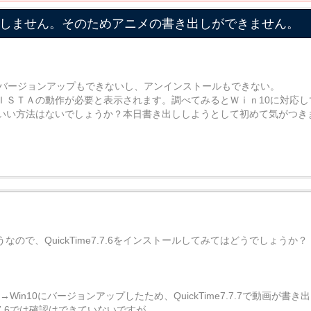
作しません。そのためアニメの書き出しができません。
。バージョンアップもできないし、アンインストールもできない。
ＩＳＴＡの動作が必要と表示されます。調べてみるとＷｉｎ10に対応し
いい方法はないでしょうか？本日書き出ししようとして初めて気がつき
いようなので、QuickTime7.7.6をインストールしてみてはどうでしょうか？
in7→Win10にバージョンアップしたため、QuickTime7.7.7で動画が
7.7.6では確認はできていないですが。