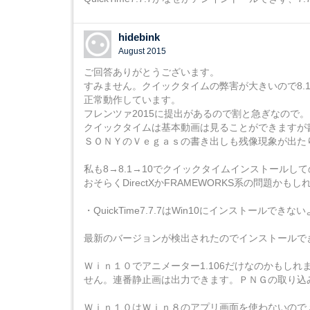
hidebink
August 2015
ご回答ありがとうございます。
すみません。クイックタイムの弊害が大きいので8.
正常動作しています。
フレンツァ2015に提出があるので割と急ぎなので。
クイックタイムは基本動画は見ることができますが
ＳＯＮＹのＶｅｇａｓの書き出しも残像現象が出た
私も8→8.1→10でクイックタイムインストール
おそらくDirectXかFRAMEWORKS系の問題かも
・QuickTime7.7.7はWin10にインストールでき
最新のバージョンが検出されたのでインストールで
Ｗｉｎ１０でアニメーター1.106だけなのかもしれ
せん。連番静止画は出力できます。ＰＮＧの取り込
Ｗｉｎ１０はＷｉｎ８のアプリ画面を使わないので