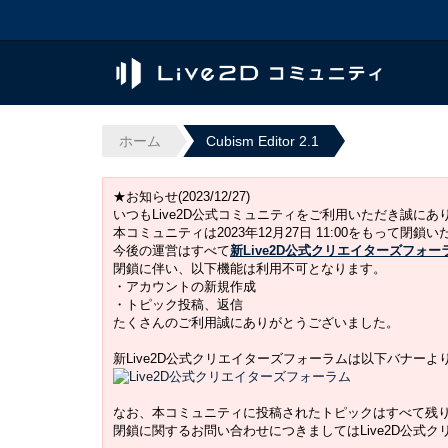
ホーム
Cubism Editor 2.1
★お知らせ(2023/12/27)
いつもLive2D公式コミュニティをご利用いただき誠に
本コミュニティは2023年12月27日 11:00をもって閉鎖
今後の運営はすべて
新Live2D公式クリエイターズフォー
閉鎖に伴い、以下機能は利用不可となります。
・アカウントの新規作成
・トピック投稿、返信
たくさんのご利用誠にありがとうございました。
新Live2D公式クリエイターズフォーラムは以下バナー
なお、本コミュニティに投稿されたトピックはすべて残
閉鎖に関するお問い合わせにつきましてはLive2D公式