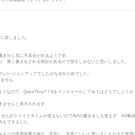
1に戻しました。
書き出し系に不具合が出るようです。
り、黒く書き出される部分があるので戻すしかないと思いしました。
してのバージョンアップでしたがなぜかだめでした。
しれません。
ないようなので、QuickTime7.7.6をインストールしてみてはどうでしょうか
きませんと表示されます。
ませんがクイイクタイムが使えないのでAVIの書き出しも使えず、AVI動
みもできました。
メモリの使用容量が減り、安定し、非常にいいと思いましたがまだ実用