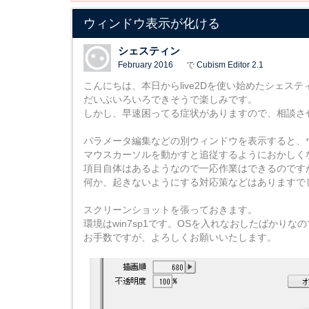
ウィンドウ表示が化ける
シェスティン
February 2016
で
Cubism Editor 2.1
こんにちは、本日からlive2Dを使い始めたシェス
だいぶいろいろできそうで楽しみです。
しかし、早速困ってる症状がありますので、相談さ
パラメータ編集などの別ウィンドウを表示すると、
マウスカーソルを動かすと追従するようにおかしく
項目自体はあるようなので一応作業はできるのです
何か、起きないようにする対応策などはありますで
スクリーンショットを張っておきます。
環境はwin7sp1です。OSを入れなおしたばかり
お手数ですが、よろしくお願いいたします。