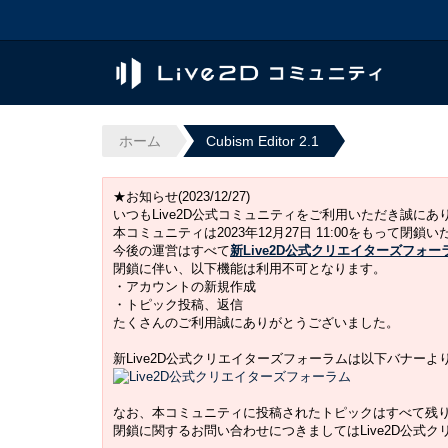
ホーム
Cubism Editor 2.1
★お知らせ(2023/12/27)
いつもLive2D公式コミュニティをご利用いただき誠に
本コミュニティは2023年12月27日 11:00をもって閉鎖
今後の運営はすべて
新Live2D公式クリエイターズフォー
閉鎖に伴い、以下機能は利用不可となります。
・アカウントの新規作成
・トピック投稿、返信
たくさんのご利用誠にありがとうございました。
新Live2D公式クリエイターズフォーラムは以下バナー
なお、本コミュニティに投稿されたトピックはすべて残
閉鎖に関するお問い合わせにつきましてはLive2D公式