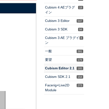
Cubism 4 AEプラグ
18
イン
Cubism 3 Editor
547
Cubism 3 SDK
94
Cubism 3 AE プラグイ
8
ン
一般
391
要望
179
Cubism Editor 2.1
165
Cubism SDK 2.1
154
Facerig+Live2D
273
Module