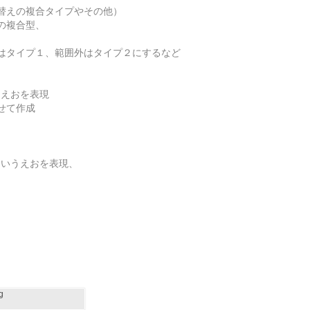
替えの複合タイプやその他）
の複合型、
はタイプ１、範囲外はタイプ２にするなど
うえおを表現
せて作成
あいうえおを表現、
g