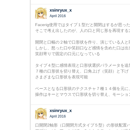
xsinryux_x
April 2016
Facerig使用ではタイプ１型だと開閉はするが思
そこで考え出したのが、人の口と同じ形を再現する
開閉と口幅の２軸で口形状を作り、演じている人と
しかし、怒った口や笑顔口など感情を含めた口は出
笑顔寄りで固定の口元になっている
タイプ４型に感情表現と口形状選択パラメータを追
７種の口形状を切り替え、口角上げ（笑顔）と下げ
さまざまな口形状を表現可能
ベースとなる口形状のテクスチャ７種１４個を元に
操作はキーとマウスで口形状を切り替え、モーショ
xsinryux_x
April 2016
口開閉2軸形（口開閉方式タイプ５型）の形状配置