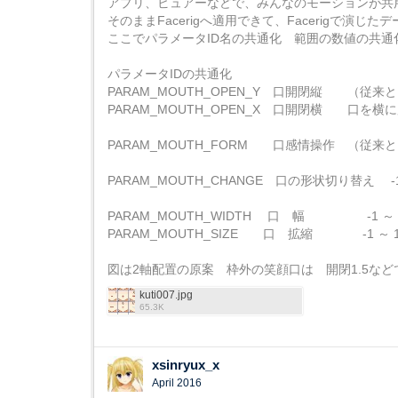
アプリ、ビュアーなどで、みんなのモーションが共
そのままFacerigへ適用できて、Facerigで演
ここでパラメータID名の共通化 範囲の数値の共
パラメータIDの共通化
PARAM_MOUTH_OPEN_Y 口開閉縦 （従来
PARAM_MOUTH_OPEN_X 口開閉横 口を
PARAM_MOUTH_FORM 口感情操作 （従来
PARAM_MOUTH_CHANGE 口の形状切り替え
PARAM_MOUTH_WIDTH 口 幅 -1
PARAM_MOUTH_SIZE 口 拡縮 -1 
図は2軸配置の原案 枠外の笑顔口は 開閉1.5など
kuti007.jpg
65.3K
xsinryux_x
April 2016