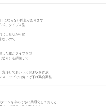
った口にならない問題があります
方式、タイプ４型
同じ口形状が可能
来ないので
加した物がタイプ５型
（怒り）を調整して
、変形してあいうえお形状を作成
ンストップで口角上げ下げ具合調整
パターンを今のうちに共通化しておくと、