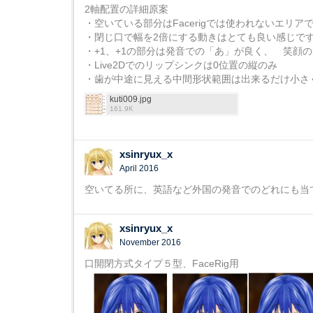
2軸配置の詳細原案
・空いている部分はFacerigでは使われないエリア
・閉じ口で幅を2倍にする動きはとても良い感じで
・+1、+1の部分は発音での「あ」が良く、 笑顔の
・Live2Dでのリップシンクは0位置の縦のみ
・歯が中途に見える中間形状範囲は出来るだけ小さ
kuti009.jpg
161.9K
xsinryux_x
April 2016
空いてる所に、英語など外国の発音でのどれにも当
xsinryux_x
November 2016
口開閉方式タイプ５型、FaceRig用