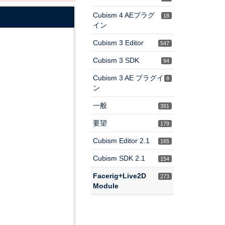
Cubism 4 AEプラグ
18
イン
Cubism 3 Editor
547
Cubism 3 SDK
94
Cubism 3 AE プラグイ
8
ン
一般
391
要望
179
Cubism Editor 2.1
165
Cubism SDK 2.1
154
Facerig+Live2D
273
Module