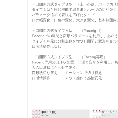
・口開閉方式タイプ３型 （上下の線、パーツ切り
タイプ１型と同じ機能で線変形とパーツの切り替え
パラメータ追加で表現を広げたタイプ
口の幅変化、口角の変化、大きさ変化、基本範囲内
・口開閉方式タイプ４型 （Facerig用）
Facerigでの開閉と変形パラメータを利用し、あい
タイプ１を元に分割点数を増やし開閉と変形を合わ
口感情操作はなし
・口開閉方式タイプ５型 （Facerig専用）
Facerig専用の口形状配置、開閉と変形を利用し、
人の口形状に合わせて動く、
口形状切り替え モーションで切り替え
口感情操作 マウス操作で感情変化
ipu007.jpg
haru007.jp
97.5K
89.5K