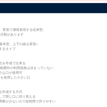
現、変形で感情表現する従来型、
５分類があります
の基本型、上下の線を変形）
するタイプ
点を作成で出来る
基本範囲外の利用規格は決まっていない
ろな口が使用可
スを使用した小さい口
を作成する方式
して閉じ口に切り替える
調整が少ないので短時間で作りやすい