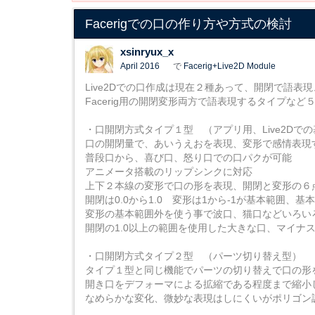
Facerigでの口の作り方や方式の検討
xsinryux_x
April 2016
で
Facerig+Live2D Module
Live2Dでの口作成は現在２種あって、開閉で語表
Facerig用の開閉変形両方で語表現するタイプなど
・口開閉方式タイプ１型 （アプリ用、Live2Dで
口の開閉量で、あいうえおを表現、変形で感情表現
普段口から、喜び口、怒り口での口パクが可能
アニメータ搭載のリップシンクに対応
上下２本線の変形で口の形を表現、開閉と変形の６
開閉は0.0から1.0 変形は1から-1が基本範囲、
変形の基本範囲外を使う事で波口、猫口などいろい
開閉の1.0以上の範囲を使用した大きな口、マイナ
・口開閉方式タイプ２型 （パーツ切り替え型）
タイプ１型と同じ機能でパーツの切り替えで口の形
開き口をデフォーマによる拡縮である程度まで縮小
なめらかな変化、微妙な表現はしにくいがポリゴン