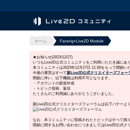
ホーム
Facerig+Live2D Module
★お知らせ(2023/12/27)
いつもLive2D公式コミュニティをご利用いただき誠に
本コミュニティは2023年12月27日 11:00をもって閉鎖
今後の運営はすべて
新Live2D公式クリエイターズフォー
閉鎖に伴い、以下機能は利用不可となります。
・アカウントの新規作成
・トピック投稿、返信
たくさんのご利用誠にありがとうございました。
新Live2D公式クリエイターズフォーラムは以下バナー
なお、本コミュニティに投稿されたトピックはすべて残
閉鎖に関するお問い合わせにつきましてはLive2D公式