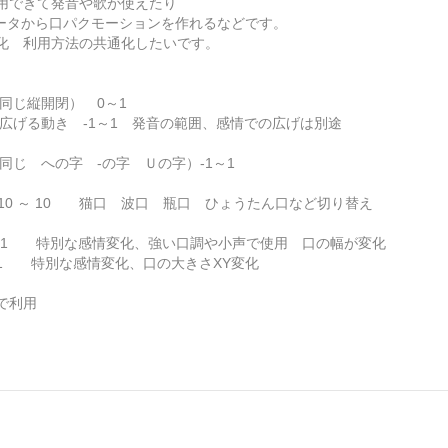
用できて発音や歌が使えたり
じたデータから口パクモーションを作れるなどです。
通化 利用方法の共通化したいです。
と同じ縦開閉） 0～1
横に広げる動き -1～1 発音の範囲、感情での広げは別途
と同じ への字 -の字 Ｕの字）-1～1
 -10 ～ 10 猫口 波口 瓶口 ひょうたん口など切り替え
 ～ 1 特別な感情変化、強い口調や小声で使用 口の幅が変化
～ 1 特別な感情変化、口の大きさXY変化
で利用