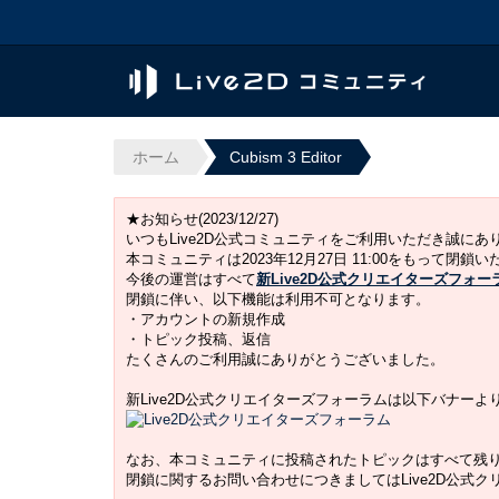
ホーム
Cubism 3 Editor
★お知らせ(2023/12/27)
いつもLive2D公式コミュニティをご利用いただき誠に
本コミュニティは2023年12月27日 11:00をもって閉鎖
今後の運営はすべて
新Live2D公式クリエイターズフォー
閉鎖に伴い、以下機能は利用不可となります。
・アカウントの新規作成
・トピック投稿、返信
たくさんのご利用誠にありがとうございました。
新Live2D公式クリエイターズフォーラムは以下バナー
なお、本コミュニティに投稿されたトピックはすべて残
閉鎖に関するお問い合わせにつきましてはLive2D公式