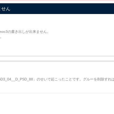
ません
moc3の書き出しが出来ません。
。
SD3_04__D_PSD_88」のせいで起こったことです。グルーを削除す