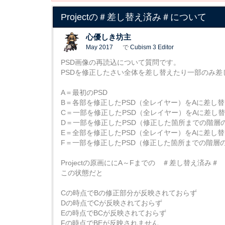
Projectの＃差し替え済み＃について
心優しき坊主
May 2017
で
Cubism 3 Editor
PSD画像の再読込について質問です。
PSDを修正したさい全体を差し替えたり一部のみ
A＝最初のPSD
B＝各部を修正したPSD（全レイヤー）をAに差し
C＝一部を修正したPSD（全レイヤー）をAに差し
D＝一部を修正したPSD（修正した箇所までの階層
E＝全部を修正したPSD（全レイヤー）をAに差し
F＝一部を修正したPSD（修正した箇所までの階層
Projectの原画ににA～Fまでの ＃差し替え済
この状態だと
Cの時点でBの修正部分が反映されておらず
Dの時点でCが反映されておらず
Eの時点でBCが反映されておらず
Fの時点でBEが反映されません