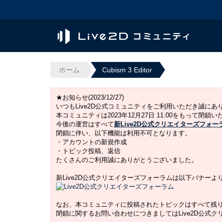
ホーム
Cubism 3 Editor
★お知らせ(2023/12/27)
いつもLive2D公式コミュニティをご利用いただき誠に
本コミュニティは2023年12月27日 11:00をもって閉鎖
今後の運営はすべて
新Live2D公式クリエイターズフォー
閉鎖に伴い、以下機能は利用不可となります。
・アカウントの新規作成
・トピック投稿、返信
たくさんのご利用誠にありがとうございました。
新Live2D公式クリエイターズフォーラムは以下バナー
なお、本コミュニティに投稿されたトピックはすべて残
閉鎖に関するお問い合わせにつきましてはLive2D公式