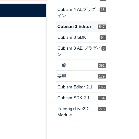
Cubism 4 AEプラグ
18
イン
Cubism 3 Editor
547
Cubism 3 SDK
94
Cubism 3 AE プラグイ
8
ン
一般
391
要望
179
Cubism Editor 2.1
165
Cubism SDK 2.1
154
Facerig+Live2D
273
Module