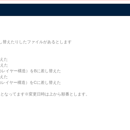
差し替えたりしたファイルがあるとします
替えた
替えた
のレイヤー構造）をBに差し替えた
替えた
のレイヤー構造）をCに差し替えた
み＃ となってます※変更日時は上から順番とします。