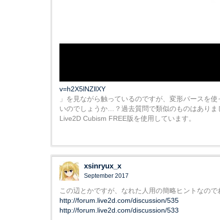
v=h2X5lNZllXY
」を見ながら触っているのですが、変形パースを使
いのでしょうか…？過去質問で類似のものはありま
Live2D Cubism FREE版を使用しています。
xsinryux_x
September 2017
この辺とかですが、なれた人用の簡略ヒントなので
http://forum.live2d.com/discussion/535
http://forum.live2d.com/discussion/533