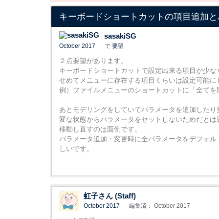
キーボードショートカットの項目追加と
sasakiSG
October 2017
で
要望
２点要望があります。
キーボードショートカットで設定出来る項目が少な
せめてメニューに存在する項目くらいは設定可能に
例）ファイルメニューのショートカットに「全てを
あとモデリングをしていてパラメータを追加したり
変な状態からパラメータをセットしないためだとは
移動し直すのは面倒です。
パラメータ追加・変更時に全パラメータをデフォル
しいです。
虹子さん (Staff)
October 2017
編集済： October 2017