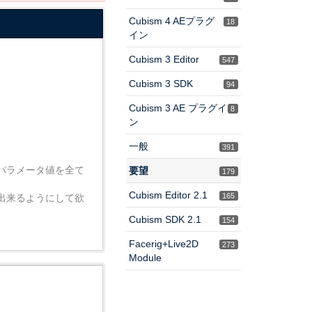
Cubism 4 AEプラグ
18
イン
Cubism 3 Editor
547
Cubism 3 SDK
94
Cubism 3 AE プラグイ
8
ン
一般
391
パラメータ値を全て
要望
179
Cubism Editor 2.1
165
出来るようにして欲
Cubism SDK 2.1
154
Facerig+Live2D
273
Module