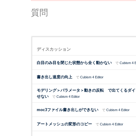
質問
デ
ィ
ディスカッション
ス
カ
白目のみ目を閉じた状態から全く動かない
で
Cubism 4 E
ッ
シ
書き出し速度の向上
で
Cubism 4 Editor
ョ
ン
モデリング＞パラメータ＞動きの反転 で出てくるダイアロ
リ
せない
で
Cubism 4 Editor
ス
ト
moc3ファイル書き出しができない
で
Cubism 4 Editor
アートメッシュの変形のコピー
で
Cubism 4 Editor