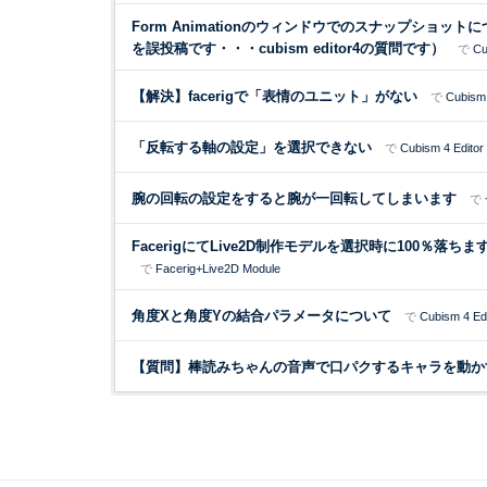
Form Animationのウィンドウでのスナップショット
を誤投稿です・・・cubism editor4の質問です）
で
Cu
【解決】facerigで「表情のユニット」がない
で
Cubism 
「反転する軸の設定」を選択できない
で
Cubism 4 Editor
腕の回転の設定をすると腕が一回転してしまいます
で
FacerigにてLive2D制作モデルを選択時に100％落ちま
で
Facerig+Live2D Module
角度Xと角度Yの結合パラメータについて
で
Cubism 4 Edi
【質問】棒読みちゃんの音声で口パクするキャラを動か