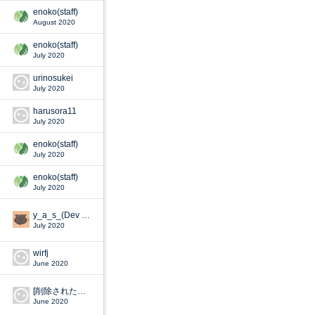
enoko(staff)
August 2020
enoko(staff)
July 2020
urinosukei
July 2020
harusora11
July 2020
enoko(staff)
July 2020
enoko(staff)
July 2020
y_a_s_(Dev Staff)
July 2020
wirfj
June 2020
[削除されたユーザー]
June 2020