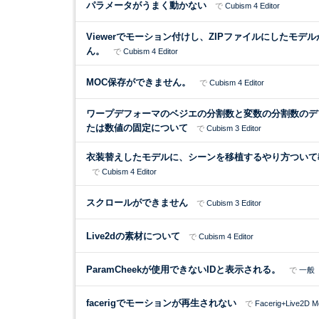
パラメータがうまく動かない
で
Cubism 4 Editor
Viewerでモーション付けし、ZIPファイルにしたモデル
ん。
で
Cubism 4 Editor
MOC保存ができません。
で
Cubism 4 Editor
ワープデフォーマのベジエの分割数と変数の分割数のデ
たは数値の固定について
で
Cubism 3 Editor
衣装替えしたモデルに、シーンを移植するやり方ついて
で
Cubism 4 Editor
スクロールができません
で
Cubism 3 Editor
Live2dの素材について
で
Cubism 4 Editor
ParamCheekが使用できないIDと表示される。
で
一般
facerigでモーションが再生されない
で
Facerig+Live2D M