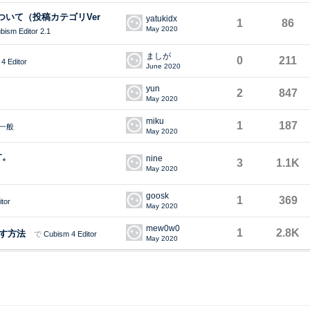
について（投稿カテゴリVer
yatukidx
1
86
May 2020
bism Editor 2.1
ましが
0
211
4 Editor
June 2020
yun
2
847
May 2020
miku
1
187
一般
May 2020
す。
nine
3
1.1K
May 2020
goosk
1
369
tor
May 2020
mew0w0
1
2.8K
す方法
で
Cubism 4 Editor
May 2020