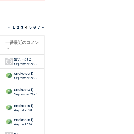
«
1
2
3
4
5
6
7
»
一番最近のコメン
ト
ぽこぺけ２
September 2020
enoko(staff)
September 2020
enoko(staff)
September 2020
enoko(staff)
August 2020
enoko(staff)
August 2020
kst