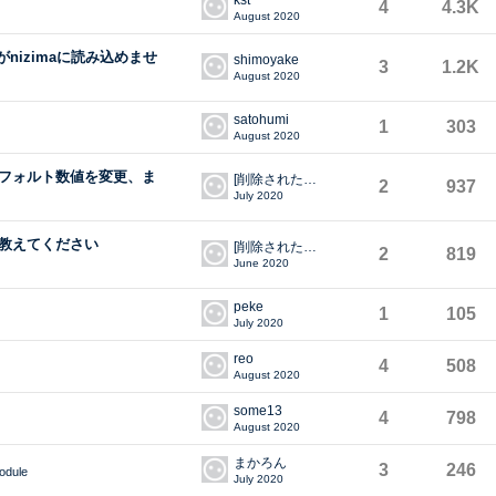
4
4.3K
August 2020
がnizimaに読み込めませ
shimoyake
3
1.2K
August 2020
satohumi
1
303
August 2020
フォルト数値を変更、ま
[削除されたユーザー]
2
937
July 2020
教えてください
[削除されたユーザー]
2
819
June 2020
peke
1
105
July 2020
reo
4
508
August 2020
some13
4
798
August 2020
まかろん
3
246
odule
July 2020