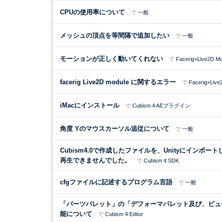
CPUの使用率について
で
一般
メッシュの頂点を等間隔で追加したい
で
一般
モーションが正しく動いてくれない
で
Facerig+Live2D M
facerig Live2D module に関するエラー
で
Facerig+Live
iMacにインストール
で
Cubism 4 AEプラグイン
角度 Yのマウスカーソル追従について
で
一般
Cubism4.0で作成したファイルを、Unityにインポ
再生できませんでした。
で
Cubism 4 SDK
cfgファイルに記述するプログラム言語
で
一般
「パーツパレット」の「デフォーマパレット及び、ビュ
能について
で
Cubism 4 Editor