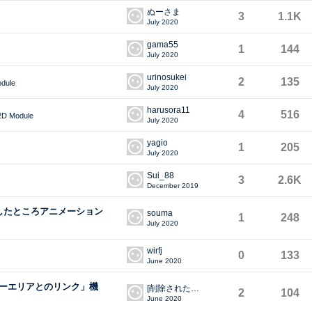
ぬーさま
3
1.1K
July 2020
gama55
1
144
July 2020
urinosukei
2
135
odule
July 2020
harusora11
4
516
2D Module
July 2020
yagio
1
205
July 2020
Sui_88
3
2.6K
December 2019
ートしたところアニメーション
souma
1
248
July 2020
wirfj
0
133
June 2020
ーエリアとのリンク」機
[削除されたユーザー]
2
104
June 2020