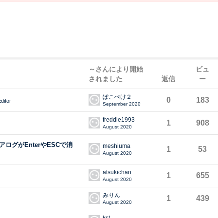
～さんにより開始
ビュ
されました
返信
ー
ぽこぺけ２
0
183
ditor
September 2020
freddie1993
1
908
August 2020
グがEnterやESCで消
meshiuma
1
53
August 2020
atsukichan
1
655
August 2020
みりん
1
439
August 2020
kst